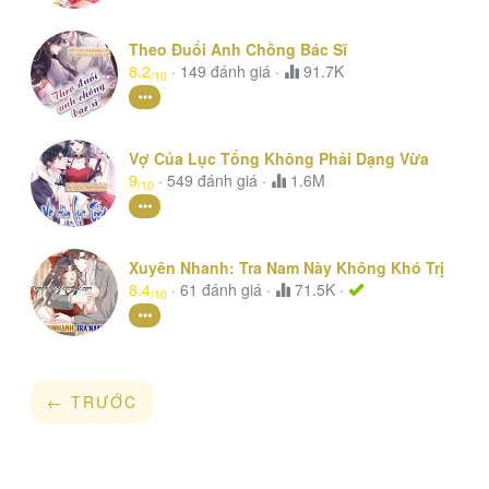
Theo Đuổi Anh Chồng Bác Sĩ
8.2
·
149
đánh giá
·
91.7K
/10
Vợ Của Lục Tổng Không Phải Dạng Vừa
9
·
549
đánh giá
·
1.6M
/10
Xuyên Nhanh: Tra Nam Này Không Khó Trị
8.4
·
61
đánh giá
·
71.5K ·
/10
← TRƯỚC