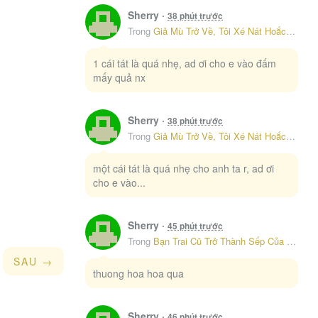
Thiên Kim Thật
Thú nhân
Thú Thế
Sherry
·
38 phút trước
Tôi Cứ Nghĩ Mình Trở Về Là Kết Thúc, Không Ngờ Thể Loại Thay Đổi Rồi!
7
Trong
Giả Mù Trở Về, Tôi Xé Nát Hoắc Gia – Chap 46
Thừa kế gia sản
Thuần hóa
Tình cảm
585
Toàn Năng
Tổng Tài
Trả thù
Tranh sủng
1 cái tát là quá nhẹ, ad ơi cho e vào đấm
mấy quả nx
Giả Mù Trở Về, Tôi Xé Nát Hoắc Gia
8
Trinh Thám
Trinh thám giả tưởng
Trọng Sinh
555
Truy phu
Truy thê
TRUYỆN CHỮ
Sherry
·
38 phút trước
Truyện ngắn
Tu Tiên
Tương Lai
Tỷ Phú
Từ Chối Hiến Thận Lại Thành Mợ Út Của Kẻ Từng Yêu
9
Trong
Giả Mù Trở Về, Tôi Xé Nát Hoắc Gia – Chap 46
528
Vả Mặt
Vai ác
Vai Ác
Viễn Tưởng
Viễn Tưởng Phương Tây
một cái tát là quá nhẹ cho anh ta r, ad ơi
Vô Hạn Lưu
Tôi Cũng Muốn Làm Mợ Út
10
cho e vào...
526
Võ Thuật
Vườn trường
Vương Gia Chiều Vợ
Xung hỉ
Xuyên Không
Xuyên nhanh
Sherry
·
45 phút trước
Xuyên Sách
Yêu Đương
Trong
Bạn Trai Cũ Trở Thành Sếp Của Tôi – Chap 4
SAU →
thuong hoa hoa qua
Sherry
·
46 phút trước