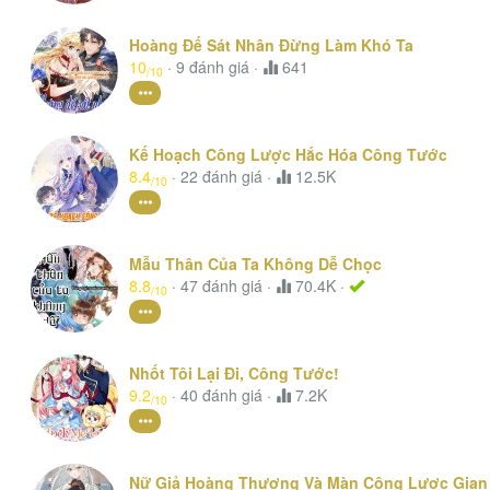
Hoàng Đế Sát Nhân Đừng Làm Khó Ta
10
·
9
đánh giá
·
641
/10
Kế Hoạch Công Lược Hắc Hóa Công Tước
8.4
·
22
đánh giá
·
12.5K
/10
Mẫu Thân Của Ta Không Dễ Chọc
8.8
·
47
đánh giá
·
70.4K ·
/10
Nhốt Tôi Lại Đi, Công Tước!
9.2
·
40
đánh giá
·
7.2K
/10
Nữ Giả Hoàng Thượng Và Màn Công Lược Gian 