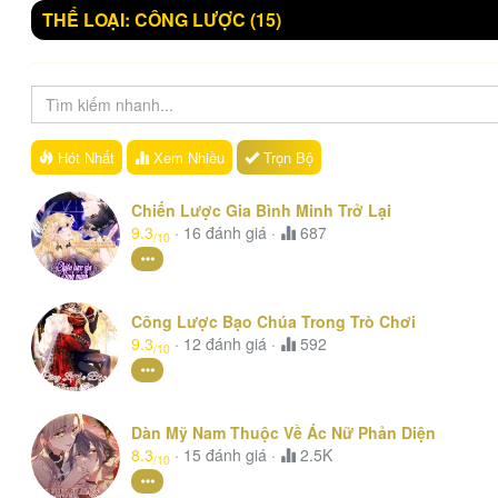
THỂ LOẠI: CÔNG LƯỢC
(15)
Hót Nhất
Xem
Nhiều
Trọn Bộ
Chiến Lược Gia Bình Minh Trở Lại
9.3
·
16
đánh giá
·
687
/10
Công Lược Bạo Chúa Trong Trò Chơi
9.3
·
12
đánh giá
·
592
/10
Dàn Mỹ Nam Thuộc Về Ác Nữ Phản Diện
8.3
·
15
đánh giá
·
2.5K
/10