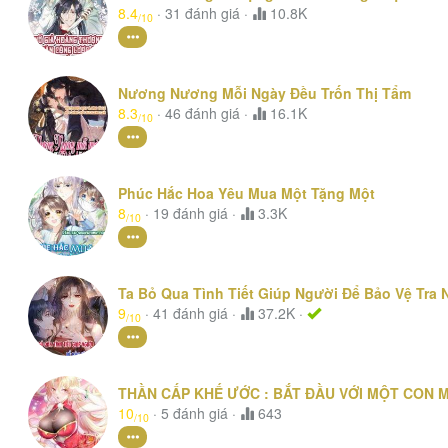
8.4
·
31
đánh giá
·
10.8K
/10
Nương Nương Mỗi Ngày Đều Trốn Thị Tẩm
8.3
·
46
đánh giá
·
16.1K
/10
Phúc Hắc Hoa Yêu Mua Một Tặng Một
8
·
19
đánh giá
·
3.3K
/10
Ta Bỏ Qua Tình Tiết Giúp Người Để Bảo Vệ Tra
9
·
41
đánh giá
·
37.2K ·
/10
THẦN CẤP KHẾ ƯỚC : BẮT ĐẦU VỚI MỘT CON 
10
·
5
đánh giá
·
643
/10