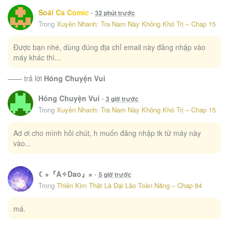
Soái Ca Comic
·
32 phút trước
Sau Ly Hôn Chồng Cũ Cứ Muốn Trở Lại Làm Chính Thất
7
Trong
Xuyên Nhanh: Tra Nam Này Không Khó Trị – Chap 15
292
Được bạn nhé, dùng đúng địa chỉ email này đăng nhập vào
máy khác thì...
Sự Trở Lại Cực Gắt Của Chị Đại Sau Hủy Hôn
8
272
—— trả lời
Hóng Chuyện Vui
Xuyên Thành Chị Dâu Của Nữ Chính Trong Tiểu Thuyết Nuôi Con
9
Hóng Chuyện Vui
·
3 giờ trước
212
Trong
Xuyên Nhanh: Tra Nam Này Không Khó Trị – Chap 15
10
Kẻ Phản Diện Trong Sách Nghe Thấy Tiếng Lòng Của Ta
Ad ơi cho mình hỏi chút, h muốn đăng nhập tk từ máy này
203
vào...
☾⋆『A✧Dao』⋆
·
5 giờ trước
Trong
Thiên Kim Thật Là Đại Lão Toàn Năng – Chap 84
má.