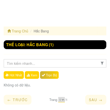
Trang Chủ
Hắc Bang
THỂ LOẠI: HẮC BANG
(1)
Hót Nhất
Xem
Trọn Bộ
Không có dữ liệu.
← TRƯỚC
Trang
/
1
SAU →