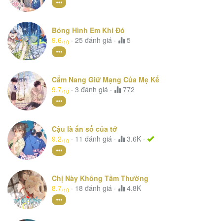
Bóng Hình Em Khi Đó
9.6
·
25
đánh giá
·
5
/10
Cẩm Nang Giữ Mạng Của Mẹ Kế
9.7
·
3
đánh giá
·
772
/10
Cậu là ẩn số của tớ
9.2
·
11
đánh giá
·
3.6K ·
/10
Chị Này Không Tầm Thường
8.7
·
18
đánh giá
·
4.8K
/10