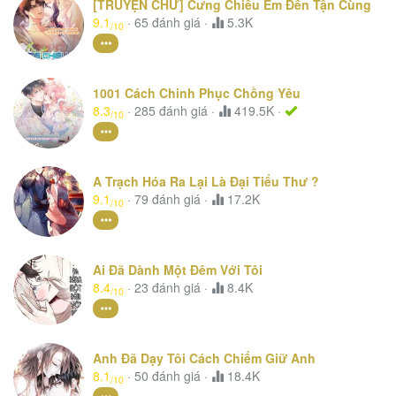
[TRUYỆN CHỮ] Cưng Chiều Em Đến Tận Cùng
9.1
·
65
đánh giá
·
5.3K
/10
1001 Cách Chinh Phục Chồng Yêu
8.3
·
285
đánh giá
·
419.5K ·
/10
A Trạch Hóa Ra Lại Là Đại Tiểu Thư ?
9.1
·
79
đánh giá
·
17.2K
/10
Ai Đã Dành Một Đêm Với Tôi
8.4
·
23
đánh giá
·
8.4K
/10
Anh Đã Dạy Tôi Cách Chiếm Giữ Anh
8.1
·
50
đánh giá
·
18.4K
/10