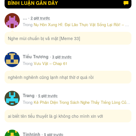
BÌNH LUẬN GẦN ĐÂY
Phu Nhân Lại Rơi Áo Choàng
6
102
…
·
2 giờ trước
Bé Thóc Đáng Thương Được Tám Người Cậu Tranh Sủng
7
Trong
Nụ Hôn Xung Hỉ: Đại Lão Thực Vật Sống Lại Rồi! – Chap 71
101
Nghe mùi chuẩn bị vả mặt [Meme 33]
Nụ Hôn Xung Hỉ: Đại Lão Thực Vật Sống Lại Rồi!
8
98
Tiểu Trương
·
3 giờ trước
Trong
Vưu Vật – Chap 61
Nữ Tướng Xuyên Đến Hiện Đại Trở Thành Chị Dâu Quyền Lực
9
94
nghênh nghênh cũng lạnh nhạt thờ ơ quá rồi
10
Trở Thành Bảo Mẫu Mắc Bệnh Nan Y Của Nam Chính Hắc Ám
89
Trang
·
5 giờ trước
Trong
Kẻ Phản Diện Trong Sách Nghe Thấy Tiếng Lòng Của Ta – Chap 68
ai biết tên tiểu thuyết là gì không cho mình xin với
Tinhtinh
·
5 giờ trước