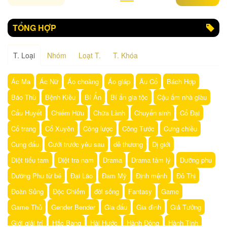
TỔNG HỢP
T. L
oại
Nhóm
L
oạt
T.
T. K
hóa
Ác Ma
Ác Nữ
Áo choàng
Áo giáp
Âu Cổ
Bách Hợp
Báo Thù
Bệnh Kiều
Bí Ẩn
Bí ẩn gia tộc
Cậu ấm nhà giàu
Cẩu Huyết
Chiếm Hữu
Chữa Lành
Chuyển sinh
Cổ Đại
Cổ trang
Cổ Xuyên
Công lược
Công Tước
Cưng chiều
Cung đấu
Cưới trước yêu sau
dễ thương
Dị giới
Diệt tiểu tam
Diệt tra nam
Drama
Drama tâm lý
Dưỡng phu
Dưỡng Phu từ bé
Đại Lão
Đam Mỹ
Định mệnh
Đô Thị
Đoàn Sủng
Độc Chiếm
đời sống
Fantasy
Game
Game Thủ
Gender Bender
Gia đấu
Gia đình
Giả Tưởng
Giới giải trí
Hắc Bang
Hài Hước
Hành Động
Hành Tinh