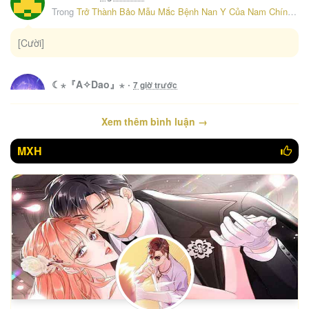
Trong
Trở Thành Bảo Mẫu Mắc Bệnh Nan Y Của Nam Chính Hắc Ám – Chap 17
[Cười]
☾⋆『A✧Dao』⋆
·
7 giờ trước
Trong
Thiên Kim Thật Là Đại Lão Toàn Năng – Chap 98
Xem thêm bình luận →
-)
MXH
☾⋆『A✧Dao』⋆
·
7 giờ trước
Trong
Thiên Kim Thật Là Đại Lão Toàn Năng – Chap 97
-)
☾⋆『A✧Dao』⋆
·
7 giờ trước
Trong
Thiên Kim Thật Là Đại Lão Toàn Năng – Chap 96
vaicut