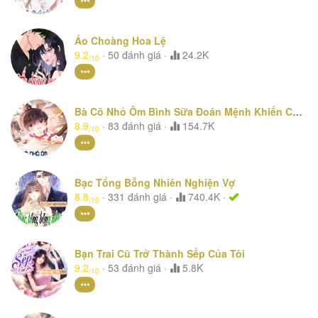
Áo Choàng Hoa Lệ
9.2
·
50
đánh giá
·
24.2K
/10
Bà Cô Nhỏ Ôm Bình Sữa Đoán Mệnh Khiến Cõi Mạng Phát Cuồng
8.9
·
83
đánh giá
·
154.7K
/10
Bạc Tổng Bỗng Nhiên Nghiện Vợ
8.8
·
331
đánh giá
·
740.4K ·
/10
Bạn Trai Cũ Trở Thành Sếp Của Tôi
9.2
·
53
đánh giá
·
5.8K
/10