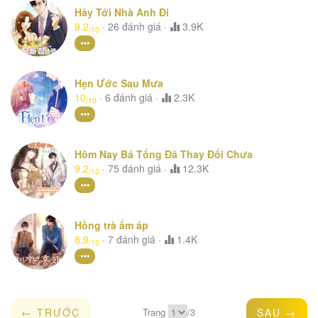
Hãy Tới Nhà Anh Đi
9.2
·
26
đánh giá
·
3.9K
/10
Hẹn Ước Sau Mưa
10
·
6
đánh giá
·
2.3K
/10
Hôm Nay Bá Tổng Đã Thay Đổi Chưa
9.2
·
75
đánh giá
·
12.3K
/10
Hồng trà ấm áp
8.9
·
7
đánh giá
·
1.4K
/10
← TRƯỚC
Trang
/
3
SAU →