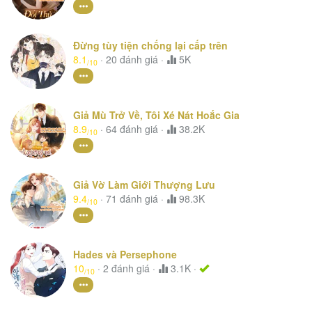
Đừng tùy tiện chống lại cấp trên
8.1
·
20
đánh giá
·
5K
/10
Giả Mù Trở Về, Tôi Xé Nát Hoắc Gia
8.9
·
64
đánh giá
·
38.2K
/10
Giả Vờ Làm Giới Thượng Lưu
9.4
·
71
đánh giá
·
98.3K
/10
Hades và Persephone
10
·
2
đánh giá
·
3.1K ·
/10