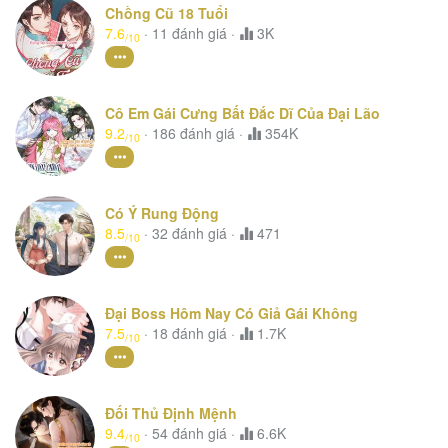
Chồng Cũ 18 Tuổi
7.6
·
11
đánh giá
·
3K
/10
Cô Em Gái Cưng Bất Đắc Dĩ Của Đại Lão
9.2
·
186
đánh giá
·
354K
/10
Có Ý Rung Động
8.5
·
32
đánh giá
·
471
/10
Đại Boss Hôm Nay Có Giả Gái Không
7.5
·
18
đánh giá
·
1.7K
/10
Đối Thủ Định Mệnh
9.4
·
54
đánh giá
·
6.6K
/10