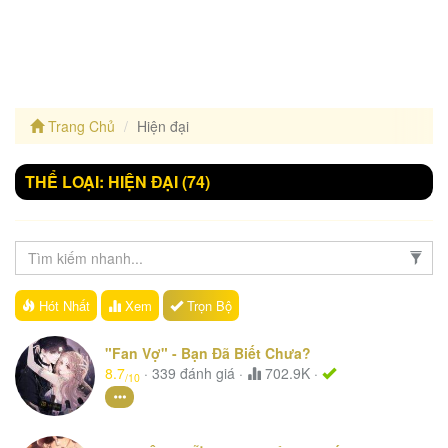
Trang Chủ
Hiện đại
THỂ LOẠI: HIỆN ĐẠI
(74)
Hót Nhất
Xem
Trọn Bộ
"Fan Vợ" - Bạn Đã Biết Chưa?
8.7
·
339
đánh giá
·
702.9K ·
/10