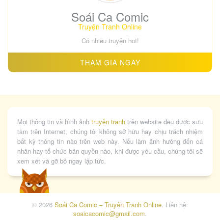
Soái Ca Comic
Truyện Tranh Online
☾⋆『A✧Dao』⋆
·
7 giờ trước
Trong
Thiên Kim Thật Là Đại Lão Toàn Năng – Chap 95
Có nhiều truyện hot!
-)
THAM GIA NGAY
☾⋆『A✧Dao』⋆
·
7 giờ trước
Trong
Thiên Kim Thật Là Đại Lão Toàn Năng – Chap 94
Mọi thông tin và hình ảnh
truyện tranh
trên website đều được sưu
..
tầm trên Internet, chúng tôi không sở hữu hay chịu trách nhiệm
bất kỳ thông tin nào trên web này. Nếu làm ảnh hưởng đến cá
nhân hay tổ chức bản quyền nào, khi được yêu cầu, chúng tôi sẽ
☾⋆『A✧Dao』⋆
·
7 giờ trước
xem xét và gỡ bỏ ngay lập tức.
Trong
Thiên Kim Thật Là Đại Lão Toàn Năng – Chap 93
vaicut
© 2026
Soái Ca Comic – Truyện Tranh Online
. Liên hệ:
soaicacomic@gmail.com
.