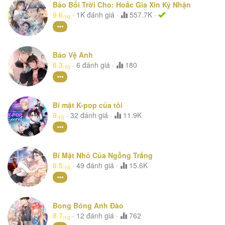
Bảo Bối Trời Cho: Hoắc Gia Xin Ký Nhận
9.6
·
1K
đánh giá
·
557.7K ·
/10
Bảo Vệ Anh
8.3
·
6
đánh giá
·
180
/10
Bí mật K-pop của tôi
9
·
32
đánh giá
·
11.9K
/10
Bí Mật Nhỏ Của Ngỗng Trắng
9.5
·
49
đánh giá
·
15.6K
/10
Bong Bóng Anh Đào
8.7
·
12
đánh giá
·
762
/10