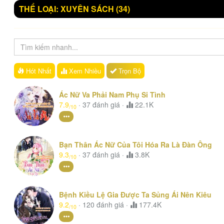
THỂ LOẠI: XUYÊN SÁCH
(34)
Hót Nhất
Xem
Nhiều
Trọn Bộ
Ác Nữ Va Phải Nam Phụ Si Tình
7.9
·
37
đánh giá
·
22.1K
/10
Bạn Thân Ác Nữ Của Tôi Hóa Ra Là Đàn Ông
9.3
·
37
đánh giá
·
3.8K
/10
Bệnh Kiều Lệ Gia Được Ta Sủng Ái Nên Kiêu
9.2
·
120
đánh giá
·
177.4K
/10