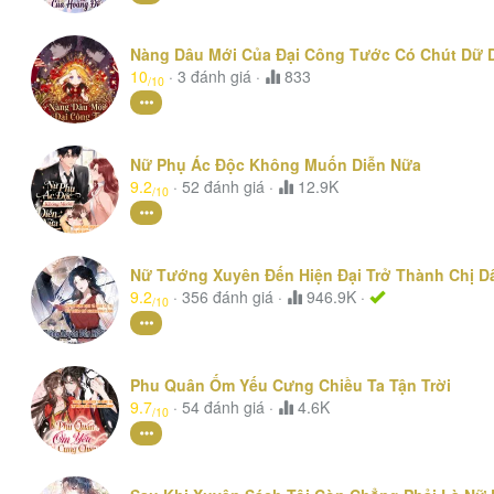
Nàng Dâu Mới Của Đại Công Tước Có Chút Dữ 
10
·
3
đánh giá
·
833
/10
Nữ Phụ Ác Độc Không Muốn Diễn Nữa
9.2
·
52
đánh giá
·
12.9K
/10
Nữ Tướng Xuyên Đến Hiện Đại Trở Thành Chị 
9.2
·
356
đánh giá
·
946.9K ·
/10
Phu Quân Ốm Yếu Cưng Chiều Ta Tận Trời
9.7
·
54
đánh giá
·
4.6K
/10