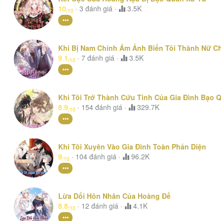
10
·
3
đánh giá
·
3.5K
/10
Khi Bị Nam Chính Ám Ảnh Biến Tôi Thành Nữ C
9.1
·
7
đánh giá
·
3.5K
/10
Khi Tôi Trở Thành Cứu Tinh Của Gia Đình Bạo 
8.9
·
154
đánh giá
·
329.7K
/10
Khi Tôi Xuyên Vào Gia Đình Toàn Phản Diện
9
·
104
đánh giá
·
96.2K
/10
Lừa Dối Hôn Nhân Của Hoàng Đế
8.8
·
12
đánh giá
·
4.1K
/10