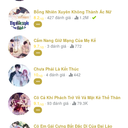
Bỗng Nhiên Xuyên Không Thành Ác Nữ
8.2
·
427
đánh giá
·
1.2M ·
/10
Cẩm Nang Giữ Mạng Của Mẹ Kế
9.7
·
3
đánh giá
·
772
/10
Chưa Phải Là Kết Thúc
10
·
4
đánh giá
·
442
/10
Cô Cả Khí Phách Trở Về Vả Mặt Kẻ Thế Thân
9.1
·
93
đánh giá
·
79.3K
/10
Cô Em Gái Cưng Bất Đắc Dĩ Của Đại Lão