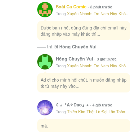
Thiên Kim Thật
Thú nhân
Thú Thế
Soái Ca Comic
·
8 phút trước
Sau Ly Hôn Chồng Cũ Cứ Muốn Trở Lại Làm Chính Thất
7
Trong
Xuyên Nhanh: Tra Nam Này Không Khó Trị – Chap 15
Thừa kế gia sản
Thuần hóa
Tình cảm
271
Toàn Năng
Tổng Tài
Trả thù
Tranh sủng
Được bạn nhé, dùng đúng địa chỉ email này
đăng nhập vào máy khác thì...
Sự Trở Lại Cực Gắt Của Chị Đại Sau Hủy Hôn
8
Trinh Thám
Trinh thám giả tưởng
Trọng Sinh
268
Truy phu
Truy thê
TRUYỆN CHỮ
—— trả lời
Hóng Chuyện Vui
Truyện ngắn
Tu Tiên
Tương Lai
Tỷ Phú
Xuyên Thành Chị Dâu Của Nữ Chính Trong Tiểu Thuyết Nuôi Con
9
Hóng Chuyện Vui
·
3 giờ trước
211
Vả Mặt
Vai ác
Vai Ác
Viễn Tưởng
Trong
Xuyên Nhanh: Tra Nam Này Không Khó Trị – Chap 15
Viễn Tưởng Phương Tây
Vô Hạn Lưu
10
Kẻ Phản Diện Trong Sách Nghe Thấy Tiếng Lòng Của Ta
Ad ơi cho mình hỏi chút, h muốn đăng nhập
195
Võ Thuật
Vườn trường
Vương Gia Chiều Vợ
tk từ máy này vào...
Xung hỉ
Xuyên Không
Xuyên nhanh
Xuyên Sách
Yêu Đương
☾⋆『A✧Dao』⋆
·
4 giờ trước
Trong
Thiên Kim Thật Là Đại Lão Toàn Năng – Chap 84
má.