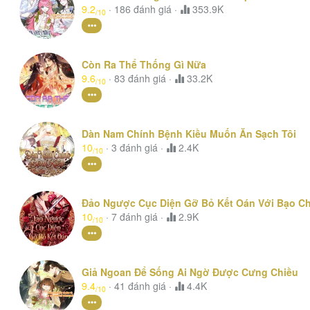
9.2
·
186
đánh giá
·
353.9K
/10
Còn Ra Thể Thống Gì Nữa
9.6
·
83
đánh giá
·
33.2K
/10
Dàn Nam Chính Bệnh Kiều Muốn Ăn Sạch Tôi
10
·
3
đánh giá
·
2.4K
/10
Đảo Ngược Cục Diện Gỡ Bỏ Kết Oán Với Bạo C
10
·
7
đánh giá
·
2.9K
/10
Giả Ngoan Để Sống Ai Ngờ Được Cưng Chiều
9.4
·
41
đánh giá
·
4.4K
/10