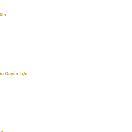
Dằn
Dâu Quyền Lực