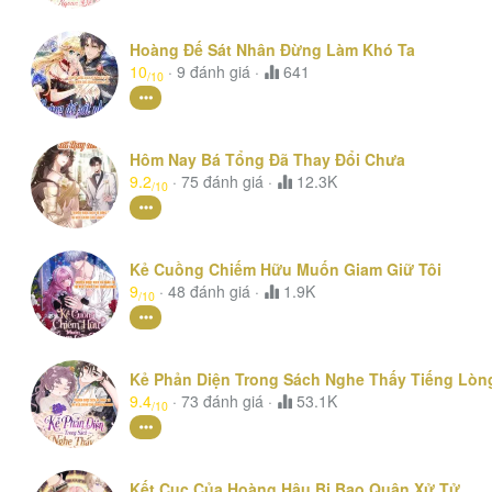
Hoàng Đế Sát Nhân Đừng Làm Khó Ta
10
·
9
đánh giá
·
641
/10
Hôm Nay Bá Tổng Đã Thay Đổi Chưa
9.2
·
75
đánh giá
·
12.3K
/10
Kẻ Cuồng Chiếm Hữu Muốn Giam Giữ Tôi
9
·
48
đánh giá
·
1.9K
/10
Kẻ Phản Diện Trong Sách Nghe Thấy Tiếng Lòn
9.4
·
73
đánh giá
·
53.1K
/10
Kết Cục Của Hoàng Hậu Bị Bạo Quân Xử Tử