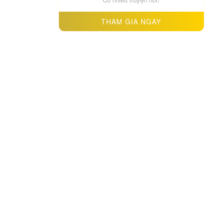
matday vaiz
THAM GIA NGAY
☾⋆『A✧Dao』⋆
·
5 giờ trước
Trong
Thiên Kim Thật Là Đại Lão Toàn Năng – Chap 79
ahihi
(^.^)
·
5 giờ trước
Trong
Trọng Sinh Dạy Cha Ăn Chơi Thành Hoàng Đế – Chap 37
2 cha con đáng iuu dzị [Sticker NP 07]
Tinhtinh
·
10 giờ trước
Trong
Trở Thành Bảo Mẫu Mắc Bệnh Nan Y Của Nam Chính Hắc Ám – Chap 2
[Cười]