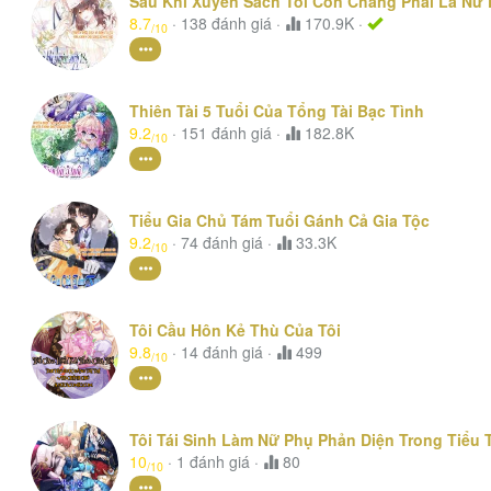
Sau Khi Xuyên Sách Tôi Còn Chẳng Phải Là Nữ
8.7
·
138
đánh giá
·
170.9K ·
/10
Thiên Tài 5 Tuổi Của Tổng Tài Bạc Tình
9.2
·
151
đánh giá
·
182.8K
/10
Tiểu Gia Chủ Tám Tuổi Gánh Cả Gia Tộc
9.2
·
74
đánh giá
·
33.3K
/10
Tôi Cầu Hôn Kẻ Thù Của Tôi
9.8
·
14
đánh giá
·
499
/10
Tôi Tái Sinh Làm Nữ Phụ Phản Diện Trong Tiểu
10
·
1
đánh giá
·
80
/10