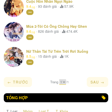
Cuộc Hôn Nhân Ngọt Ngào
9.4
·
93
đánh giá
·
57.9K
/10
Mùa 2-Tôi Có Ông Chồng Hay Ghen
9.6
·
826
đánh giá
·
474.4K
/10
Nữ Thần Tài Từ Trên Trời Rơi Xuống
8.5
·
15
đánh giá
·
1K
/10
← TRƯỚC
Trang
/
1
SAU →
TỔNG HỢP
T. L
oại
Nhóm
L
oạt
T.
T. K
hóa