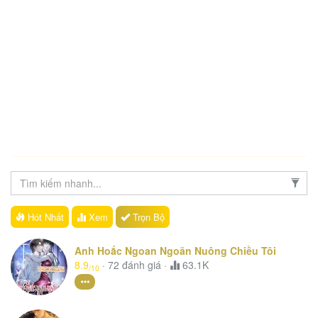
Hót Nhất
Xem
Trọn Bộ
Anh Hoắc Ngoan Ngoãn Nuông Chiều Tôi
8.9
·
72
đánh giá
·
63.1K
/10