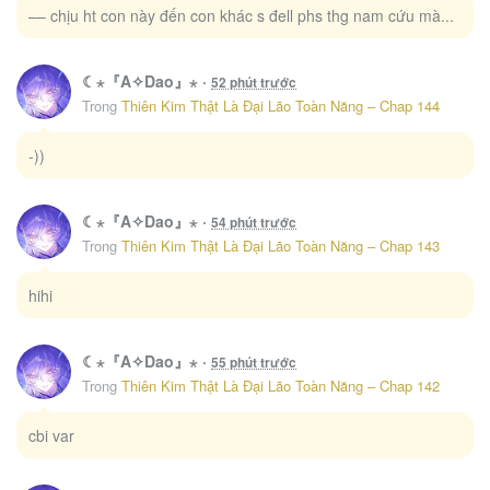
–– chịu ht con này đến con khác s đell phs thg nam cứu mà...
Tổng Tài Tỷ Phú Chỉ Sủng Cô Vợ Thế Thân
8
513
☾⋆『A✧Dao』⋆
·
52 phút trước
Trong
Thiên Kim Thật Là Đại Lão Toàn Năng – Chap 144
Tôi Cứ Nghĩ Mình Trở Về Là Kết Thúc, Không Ngờ Thể Loại Thay Đổi Rồi!
9
435
-))
Tôi Cũng Muốn Làm Mợ Út
10
421
☾⋆『A✧Dao』⋆
·
54 phút trước
Trong
Thiên Kim Thật Là Đại Lão Toàn Năng – Chap 143
hihi
☾⋆『A✧Dao』⋆
·
55 phút trước
Trong
Thiên Kim Thật Là Đại Lão Toàn Năng – Chap 142
cbi var