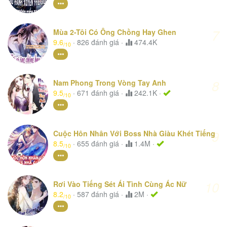
7
Mùa 2-Tôi Có Ông Chồng Hay Ghen
9.6
·
826
đánh giá
·
474.4K
/10
8
Nam Phong Trong Vòng Tay Anh
9.5
·
671
đánh giá
·
242.1K ·
/10
9
Cuộc Hôn Nhân Với Boss Nhà Giàu Khét Tiếng
8.5
·
655
đánh giá
·
1.4M ·
/10
10
Rơi Vào Tiếng Sét Ái Tình Cùng Ác Nữ
8.2
·
587
đánh giá
·
2M ·
/10