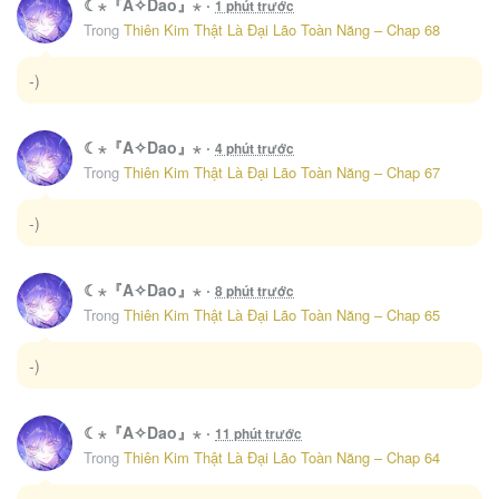
☾⋆『A✧Dao』⋆
·
1 phút trước
Cưng Chiều Em Đến Tận Cùng
7
Trong
Thiên Kim Thật Là Đại Lão Toàn Năng – Chap 68
148
-)
Xuyên Thành Chị Dâu Của Nữ Chính Trong Tiểu Thuyết Nuôi Con
8
143
☾⋆『A✧Dao』⋆
·
4 phút trước
Trong
Thiên Kim Thật Là Đại Lão Toàn Năng – Chap 67
Nghịch Đồ Muốn Ức Hiếp Sư Phụ Mỗi Ngày
9
121
-)
10
Cách Để Khiến Cuốn Tiểu Thuyết Bi Kịch Thành Chữa Lành
95
☾⋆『A✧Dao』⋆
·
8 phút trước
Trong
Thiên Kim Thật Là Đại Lão Toàn Năng – Chap 65
-)
☾⋆『A✧Dao』⋆
·
11 phút trước
Trong
Thiên Kim Thật Là Đại Lão Toàn Năng – Chap 64