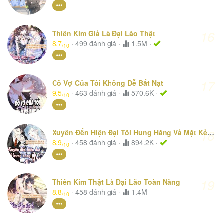
16
Thiên Kim Giả Là Đại Lão Thật
8.7
·
499
đánh giá
·
1.5M ·
/10
17
Cô Vợ Của Tôi Không Dễ Bắt Nạt
9.5
·
463
đánh giá
·
570.6K ·
/10
18
Xuyên Đến Hiện Đại Tôi Hung Hăng Vả Mặt Kẻ Thù
8.9
·
458
đánh giá
·
894.2K ·
/10
19
Thiên Kim Thật Là Đại Lão Toàn Năng
8.8
·
458
đánh giá
·
1.4M
/10