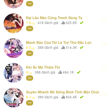
25
Đại Lão Nào Cũng Tranh Sủng Ta
7.9
·
418
đánh giá
·
625.6K ·
/10
26
Manh Bảo Của Tôi Là Trợ Thủ Đắc Lực
8.5
·
388
đánh giá
·
514.3K ·
/10
27
Khi Ác Ma Thầm Thì
9
·
388
đánh giá
·
494.1K ·
/10
28
Xuyên Nhanh Nữ Xứng Bình Tĩnh Một Chút
8.7
·
380
đánh giá
·
824.4K ·
/10