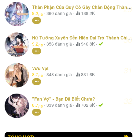
29
Thân Phận Của Quý Cô Gây Chấn Động Thành Phố
9.2
·
360
đánh giá
·
188.2K
/10
30
Nữ Tướng Xuyên Đến Hiện Đại Trở Thành Chị Dâu Quyền Lực
9.2
·
356
đánh giá
·
946.8K ·
/10
31
Vưu Vật
8.7
·
348
đánh giá
·
831.6K
/10
32
"Fan Vợ" - Bạn Đã Biết Chưa?
8.7
·
339
đánh giá
·
702.6K ·
/10