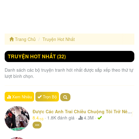
Trang Chủ
Truyện Hot Nhất
TRUYỆN HOT NHẤT (32)
Danh sách các bộ truyện tranh hót nhất được sắp xếp theo thứ tự
lượt bình chọn.
Xem Nhiều
Trọn Bộ
1
Được Các Anh Trai Chiều Chuộng Tôi Trở Nên Ngang Tàng
8.4
·
1.8K
đánh giá
·
4.3M ·
/10