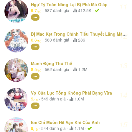
11
Ngự Tỷ Toàn Năng Lại Bị Phá Mã Giáp
9.7
·
587
đánh giá
·
412.5K ·
/10
12
Bị Mắc Kẹt Trong Chính Tiểu Thuyết Lãng Mãn Của Con Gái Tôi
0.6
·
580
đánh giá
·
286
/10
13
Manh Động Thú Thế
8.5
·
562
đánh giá
·
1.2M
/10
14
Vợ Của Lục Tổng Không Phải Dạng Vừa
9
·
549
đánh giá
·
1.6M
/10
15
Em Chỉ Muốn Hít Vận Khí Của Anh
9
·
544
đánh giá
·
1.1M ·
/10