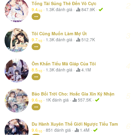
2
Tổng Tài Sủng Thê Đến Vô Cực
9.4
·
1.3K
đánh giá
·
847.9K ·
/10
3
Tôi Cũng Muốn Làm Mợ Út
9.7
·
1.3K
đánh giá
·
512.7K
/10
4
Ôm Khẩn Tiểu Mã Giáp Của Tôi
8.5
·
1.3K
đánh giá
·
4.1M
/10
5
Bảo Bối Trời Cho: Hoắc Gia Xin Ký Nhận
9.6
·
1K
đánh giá
·
557.5K ·
/10
6
Du Hành Xuyên Thế Giới Ngược Tiểu Tam
9.6
·
851
đánh giá
·
1.4M ·
/10