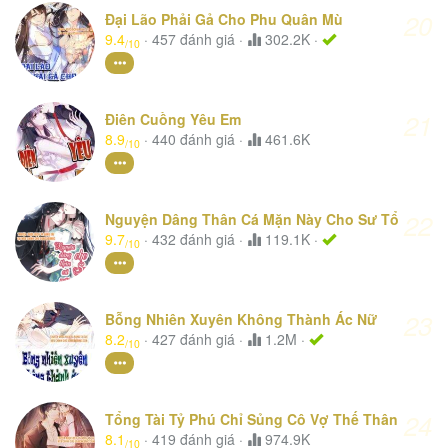
20
Đại Lão Phải Gả Cho Phu Quân Mù
9.4
·
457
đánh giá
·
302.2K ·
/10
21
Điên Cuồng Yêu Em
8.9
·
440
đánh giá
·
461.6K
/10
22
Nguyện Dâng Thân Cá Mặn Này Cho Sư Tổ
9.7
·
432
đánh giá
·
119.1K ·
/10
23
Bỗng Nhiên Xuyên Không Thành Ác Nữ
8.2
·
427
đánh giá
·
1.2M ·
/10
24
Tổng Tài Tỷ Phú Chỉ Sủng Cô Vợ Thế Thân
8.1
·
419
đánh giá
·
974.9K
/10