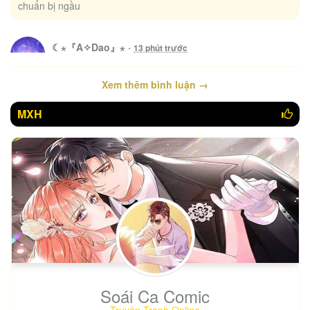
chuẩn bị ngầu
☾⋆『A✧Dao』⋆
·
13 phút trước
Trong
Thiên Kim Thật Là Đại Lão Toàn Năng – Chap 63
Xem thêm bình luận →
ê giờ art của phó quân thâm nó sắc xảo hơn r í thích bản...
MXH
Minsaily Kpogodo
·
2 giờ trước
Trong
Tôi Cũng Muốn Làm Mợ Út – Chap 90
Merci Merci beaucoup Monsieur/ Madame l'auteur je pourrais
m'inspirer de ça pour écrire mon histoire...
Tinhtinh
·
5 giờ trước
Trong
Trở Thành Bảo Mẫu Mắc Bệnh Nan Y Của Nam Chính Hắc Ám – Chap 1
Yayayyy yêu team
Soái Ca Comic